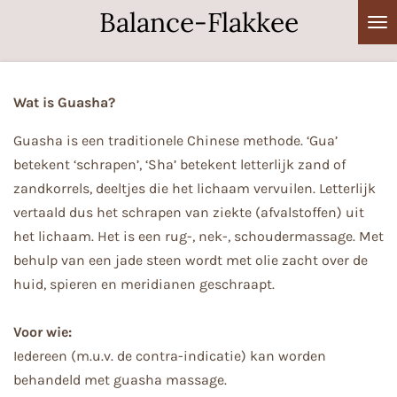
Balance-Flakkee
Ga
direct
naar
de
Wat is Guasha?
hoofdinhoud
Guasha is een traditionele Chinese methode. ‘Gua’
betekent ‘schrapen’, ‘Sha’ betekent letterlijk
zand of
zandkorrels, deeltjes die het lichaam vervuilen. Letterlijk
vertaald dus het schrapen van
ziekte (afvalstoffen) uit
het lichaam. Het is een rug-, nek-, schoudermassage. Met
behulp van een
jade steen wordt met olie zacht over de
huid, spieren en meridianen geschraapt.
Voor wie:
Iedereen (m.u.v. de contra-indicatie) kan worden
behandeld met guasha massage.